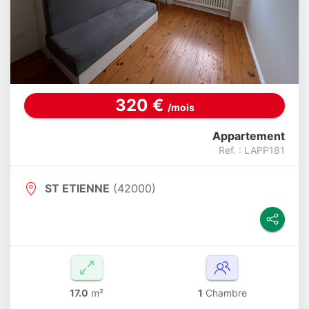
320 €
/mois
Appartement
Ref. : LAPP181
ST ETIENNE
(42000)
17.0
m²
1
Chambre