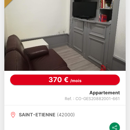
370 €
/mois
Appartement
Ref. : CO-GES20882001-661
SAINT-ETIENNE
(42000)