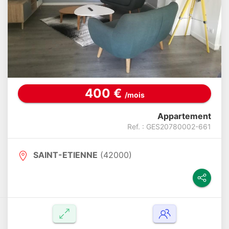
400 €
/mois
Appartement
Ref. : GES20780002-661
SAINT-ETIENNE
(42000)