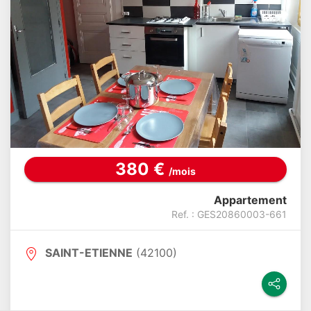
380 €
/mois
Appartement
Ref. : GES20860003-661
SAINT-ETIENNE
(42100)