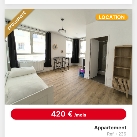
EXCLUSIVITÉ
LOCATION
420 €
/mois
Appartement
Ref. : 236