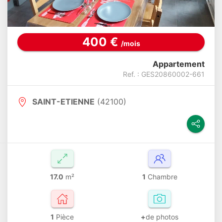
400 €
/mois
Appartement
Ref. : GES20860002-661
SAINT-ETIENNE
(42100)
17.0
m²
1
Chambre
1
Pièce
+
de photos