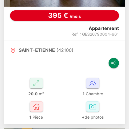
395 €
/mois
Appartement
Ref. : GES20790004-661
SAINT-ETIENNE
(42100)
20.0
m²
1
Chambre
1
Pièce
+
de photos