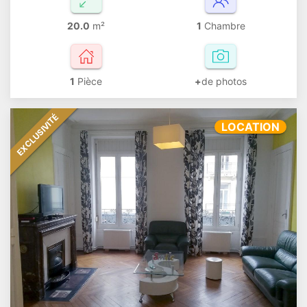
20.0
m²
1
Chambre
1
Pièce
+
de photos
EXCLUSIVITÉ
LOCATION