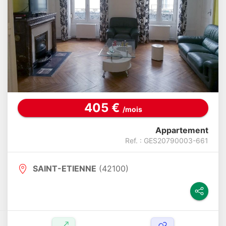
405 €
/mois
Appartement
Ref. : GES20790003-661
SAINT-ETIENNE
(42100)