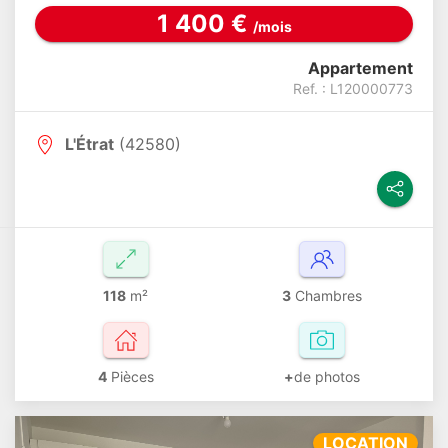
1 400 €
/mois
Appartement
Ref. : L120000773
L'Étrat
(42580)
118
m²
3
Chambres
4
Pièces
+
de photos
LOCATION