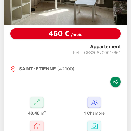
460 €
/mois
Appartement
Ref. : GES20870001-661
SAINT-ETIENNE
(42100)
48.48
m²
1
Chambre